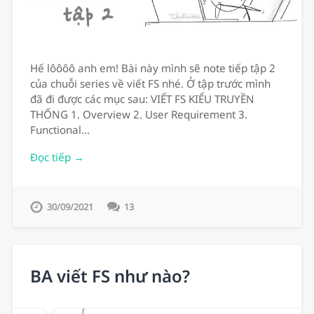
Hế lôôôô anh em! Bài này mình sẽ note tiếp tập 2
của chuỗi series về viết FS nhé. Ở tập trước mình
đã đi được các mục sau: VIẾT FS KIỂU TRUYỀN
THỐNG 1. Overview 2. User Requirement 3.
Functional…
Đọc tiếp →
30/09/2021
13
BA viết FS như nào?