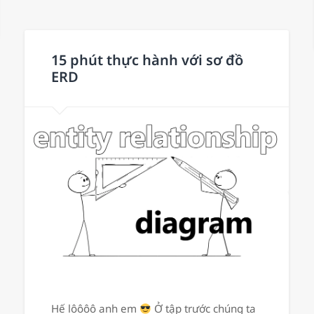
15 phút thực hành với sơ đồ
ERD
Hế lôôôô anh em
Ở tập trước chúng ta