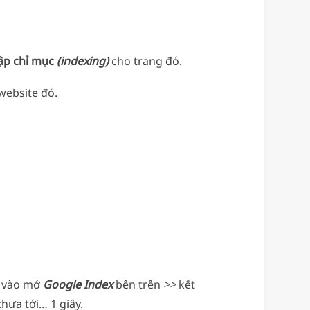
lập chỉ mục
(indexing)
cho trang đó.
 website đó.
i vào mớ
Google Index
bên trên
>>
kết
hưa tới… 1 giây.