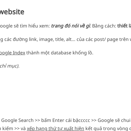
 website
Google sẽ tìm hiểu xem:
trang đó nói về gì
. Bằng cách:
thiết 
 các đường link, image, title, alt… của các post/ page trên
oogle Index
thành một database khổng lồ.
 chỉ mục).
 Google Search >> bấm Enter cái bặccccc >> Google sẽ chu
m kiếm >> và
xếp hạng thứ tự xuất hiện
kết quả trong vòng c