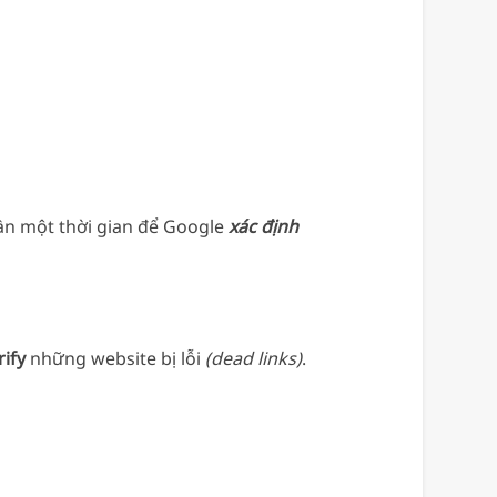
cần một thời gian để Google
xác định
rify
những website bị lỗi
(dead links)
.