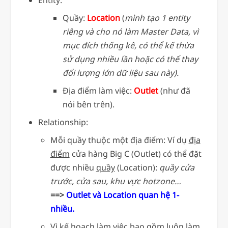
Quầy:
Location
(
mình tạo 1 entity
riêng và cho nó làm Master Data, vì
mục đích thống kê, có thể kế thừa
sử dụng nhiều lần hoặc có thể thay
đổi lượng lớn dữ liệu sau này).
Địa điểm làm việc:
Outlet
(như đã
nói bên trên).
Relationship:
Mỗi quầy thuộc một địa điểm: Ví dụ
địa
điểm
cửa hàng Big C (Outlet) có thể đặt
được nhiều
quầy
(Location):
quầy cửa
trước, cửa sau, khu vực hotzone…
==>
Outlet và Location quan hệ 1-
nhiều.
Vì kế hoạch làm việc bao gồm luôn làm