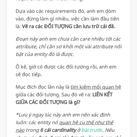
Dựa vào các requirements đó, anh em dòm
vào, đừng làm gì nhiều, việc cần làm đầu tiên
là:
Vẽ ra các ĐỐI TƯỢNG cần lưu trữ cái đã.
Đoạn này anh em chưa cần care nhiều tới các
attribute, chỉ cần sơ khởi một vài attribute nổi
bật của entity đó là được.
Ô kê, giờ có được các đối tượng rồi, anh em
sẽ đọc tiếp.
Mục đích đọc lần này là
tìm kiếm mối quan hệ
giữa các đối tượng. Sau đó vẽ ra:
LIÊN KẾT
GIỮA CÁC ĐỐI TƯỢNG là gì?
*Lưu ý ngay lúc này anh em nên xác định
luôn: các entity nó
quan hệ cụ thể như thế
nào
trong
6 cái cardinality
ở
bài trước
. Nếu