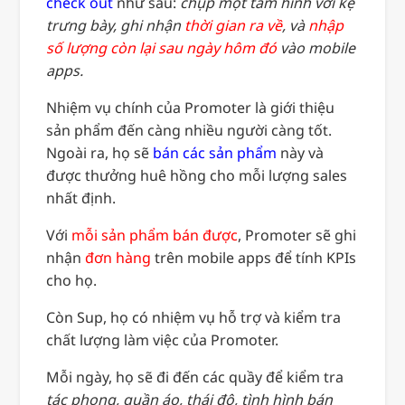
check out
như sau:
chụp một tấm hình với kệ
trưng bày, ghi nhận
thời gian ra về
, và
nhập
số lượng còn lại sau ngày hôm đó
vào mobile
apps.
Nhiệm vụ chính của Promoter là giới thiệu
sản phẩm đến càng nhiều người càng tốt.
Ngoài ra, họ sẽ
bán các sản phẩm
này và
được thưởng huê hồng cho mỗi lượng sales
nhất định.
Với
mỗi sản phẩm bán được
, Promoter sẽ ghi
nhận
đơn hàng
trên mobile apps để tính KPIs
cho họ.
Còn Sup, họ có nhiệm vụ hỗ trợ và kiểm tra
chất lượng làm việc của Promoter.
Mỗi ngày, họ sẽ đi đến các quầy để kiểm tra
tác phong, quần áo, thái độ, tình hình bán