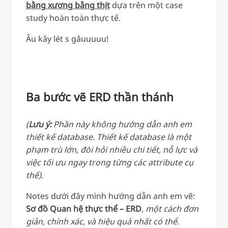
bằng xương bằng thịt
dựa trên một case
study hoàn toàn thực tế.
Âu kây lét s gâuuuuu!
Ba bước vẽ ERD thần thánh
(
Lưu ý:
Phần này không hướng dẫn anh em
thiết kế database. Thiết kế database là một
phạm trù lớn, đòi hỏi nhiều chi tiết, nỗ lực và
việc tối ưu ngay trong từng các attribute cụ
thể).
Notes dưới đây mình hướng dẫn anh em vẽ:
Sơ đồ Quan hệ thực thể – ERD
,
một cách đơn
giản, chính xác, và hiệu quả nhất có thể
.