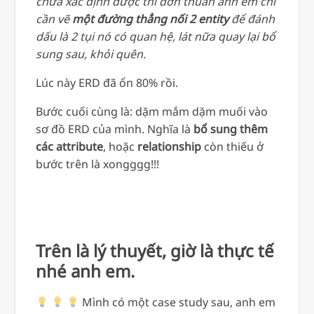
chưa xác định được thì đơn thuần anh em chỉ
cần vẽ
một đường thẳng nối 2 entity
để đánh
dấu là 2 tụi nó có quan hệ, lát nữa quay lại bổ
sung sau, khỏi quên.
Lúc này ERD đã ổn 80% rồi.
Bước cuối cùng là: dặm mắm dặm muối vào
sơ đồ ERD của mình. Nghĩa là
bổ sung thêm
các attribute
, hoặc
relationship
còn thiếu ở
bước trên là xongggg!!!
Trên là lý thuyết, giờ là thực tế
nhé anh em.
Mình có một case study sau, anh em