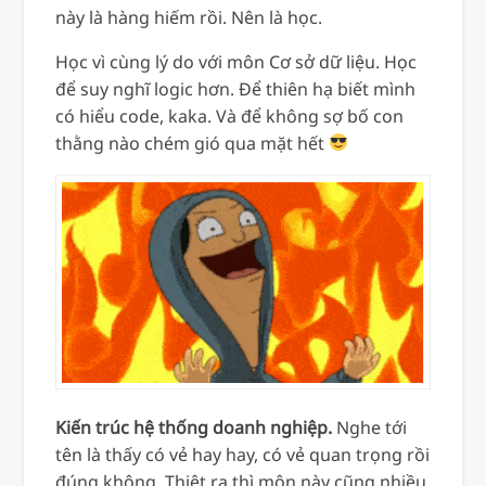
này là hàng hiếm rồi. Nên là học.
Học vì cùng lý do với môn Cơ sở dữ liệu. Học
để suy nghĩ logic hơn. Để thiên hạ biết mình
có hiểu code, kaka. Và để không sợ bố con
thằng nào chém gió qua mặt hết
Kiến trúc hệ thống doanh nghiệp.
Nghe tới
tên là thấy có vẻ hay hay, có vẻ quan trọng rồi
đúng không. Thiệt ra thì môn này cũng nhiều