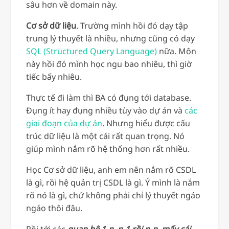
sâu hơn về domain này.
Cơ sở dữ liệu
. Trường mình hồi đó dạy tập
trung lý thuyết là nhiều, nhưng cũng có dạy
SQL (Structured Query Language)
nữa. Môn
này hồi đó mình học ngu bao nhiêu, thì giờ
tiếc bấy nhiêu.
Thực tế đi làm thì BA có đụng tới database.
Đụng ít hay đụng nhiều tùy vào dự án và
các
giai đoạn của dự án
. Nhưng hiểu được cấu
trúc dữ liệu là một cái rất quan trọng. Nó
giúp mình nắm rõ hệ thống hơn rất nhiều.
Học Cơ sở dữ liệu, anh em nên nắm rõ CSDL
là gì, rồi hệ quản trị CSDL là gì. Ý mình là nắm
rõ nó là gì, chứ không phải chỉ lý thuyết ngáo
ngáo thôi đâu.
Rồi tới các
quan hệ 1-n, n-1 rồi n-n, mấy cái