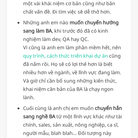
một vài khái niệm cơ bản cũng như bản
chất vấn đề. Đi tìm việc sẽ dễ thở hơn.
Những anh em nào
muốn chuyển hướng
sang làm BA
, khi trước đó đã có kinh
nghiệm làm dev, QA hay QC.
Vì cũng là anh em làm phần mềm hết, nên
quy trình, cách thức triển khai dự án
cũng
đã nắm rồi. Họ sẽ có lợi thế hơn là biết
nhiều hơn về ngành, về lĩnh vực đang làm.
Và giờ chỉ cần bổ sung những kiến thức,
khai niệm căn bản của BA là chạy ngon
lành.
Cuối cùng là anh chị em muốn
chuyển hẳn
sang nghề BA
từ một lĩnh vực khác như tài
chính, sales, sản xuất, nông nghiệp, ca sĩ,
người mẫu, blah blah… Đối tượng này