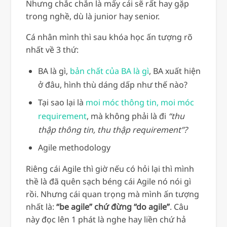
Nhưng chắc chắn là mấy cái sẽ rất hay gặp
trong nghề, dù là junior hay senior.
Cá nhân mình thì sau khóa học ấn tượng rõ
nhất về 3 thứ:
BA là gì,
bản chất của BA là gì
, BA xuất hiện
ở đâu, hình thù dáng dấp như thế nào?
Tại sao lại là
moi móc thông tin, moi móc
requirement
, mà không phải là đi
“thu
thập thông tin, thu thập requirement”?
Agile methodology
Riêng cái Agile thì giờ nếu có hỏi lại thì mình
thề là đã quên sạch béng cái Agile nó nói gì
rồi. Nhưng cái quan trọng mà mình ấn tượng
nhất là:
“be agile” chứ đừng “do agile”
. Câu
này đọc lên 1 phát là nghe hay liền chứ hả