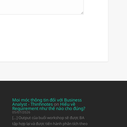
Moi móc thông tin đối với Business
Analyst - Thinhnotes
on
Hiểu về
Requirement như thế nào cho đúng?
05/07/2026
[…] Output của buổi workshop sẽ được BA
tập hợp lại và được tiến hành phân tích theo