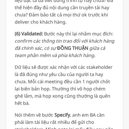
liệu đặc tả đã viết đúng trình tự hay chưa? Đã
thể hiện đầy đủ nội dung cần truyền tải hay
chưa? Đảm bảo tất cả mọi thứ ok trước khi
deliver cho khách hàng.
(6) Validated:
Bước này thì lại nhằm mục đích:
confirm các thông tin trao đổi với khách hàng
đã chính xác, có sự
ĐỒNG THUẬN
giữa cả
team phần mềm và phía khách hàng.
Dữ liệu sẽ được xác nhận với các stakeholder
là đã đúng như yêu cầu của người ta hay
chưa. Mỗi cái meeting đều cần 1 người chốt
lại biên bản họp. Thường thì vô họp chém
ghê lắm, mà họp xong cũng thường là quên
hết bà.
Nói thêm về bước
Specify
, anh em BA cần
phải làm tài liệu rất nhiều để gửi cho