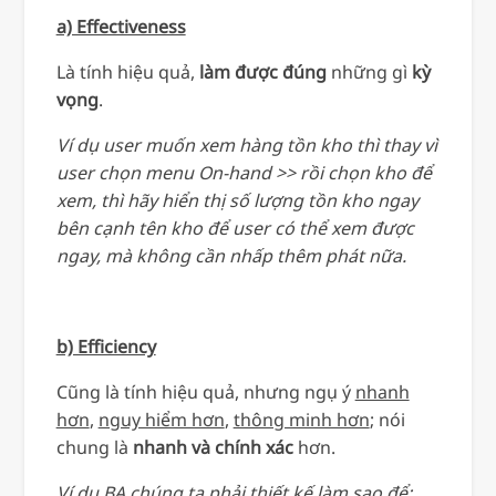
a) Effectiveness
Là tính hiệu quả,
làm được đúng
những gì
kỳ
vọng
.
Ví dụ user muốn xem hàng tồn kho thì thay vì
user chọn menu On-hand >> rồi chọn kho để
xem, thì hãy hiển thị số lượng tồn kho ngay
bên cạnh tên kho để user có thể xem được
ngay, mà không cần nhấp thêm phát nữa.
b) Efficiency
Cũng là tính hiệu quả, nhưng ngụ ý
nhanh
hơn
,
nguy hiểm hơn
,
thông minh hơn
; nói
chung là
nhanh và chính xác
hơn.
Ví dụ BA chúng ta phải thiết kế làm sao để: