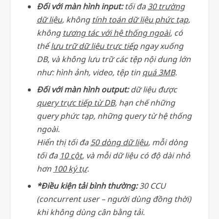
Đối với màn hình input:
tối đa
30 trường
dữ liệu
, không
tính toán dữ liệu phức tạp
,
không
tương tác với hệ thống ngoài
, có
thể
lưu trữ dữ liệu trực tiếp
ngay xuống
DB, và không lưu trữ các tệp nội dung lớn
như: hình ảnh, video, tệp tin
quá 3MB
.
Đối với màn hình output:
dữ liệu được
query trực tiếp từ DB
, hạn chế những
query phức tạp, những query từ hệ thống
ngoài.
Hiển thị tối đa
50 dòng dữ liệu
, mỗi dòng
tối đa
10 cột
, và mỗi dữ liệu có độ dài nhỏ
hơn
100 ký tự
.
*Điều kiện tải bình thường:
30 CCU
(concurrent user – người dùng đồng thời)
khi không dùng cân bằng tải.