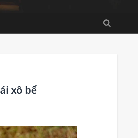
ái xô bể