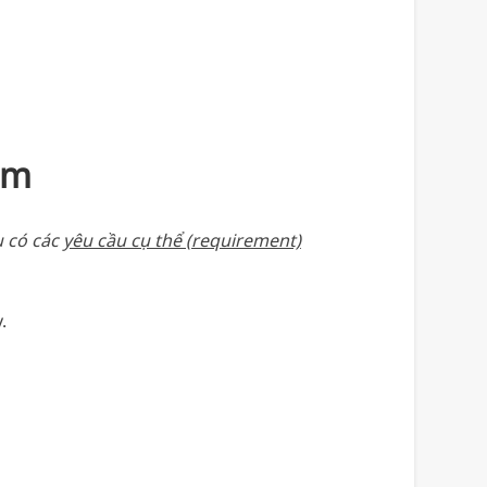
ềm
 có các
yêu cầu cụ thể (requirement)
.