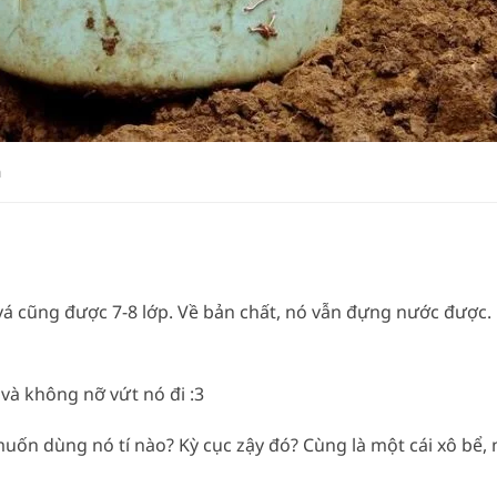
m
 vá cũng được 7-8 lớp. Về bản chất, nó vẫn đựng nước được
 và không nỡ vứt nó đi :3
uốn dùng nó tí nào? Kỳ cục zậy đó? Cùng là một cái xô bể