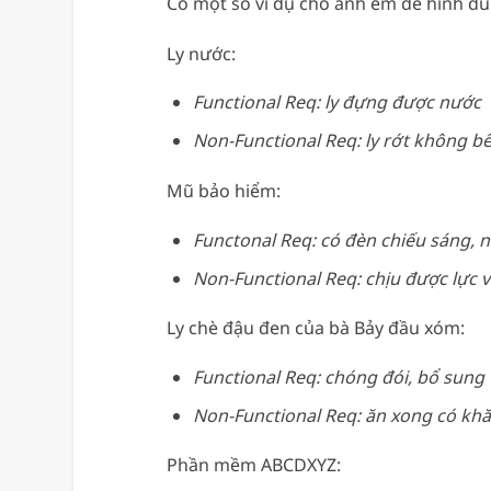
Có một số ví dụ cho anh em dễ hình d
Ly nước:
Functional Req: ly đựng được nước
Non-Functional Req: ly rớt không bể
Mũ bảo hiểm:
Functonal Req: có đèn chiếu sáng, 
Non-Functional Req: chịu được lực v
Ly chè đậu đen của bà Bảy đầu xóm:
Functional Req: chóng đói, bổ sung 
Non-Functional Req: ăn xong có khă
Phần mềm ABCDXYZ: